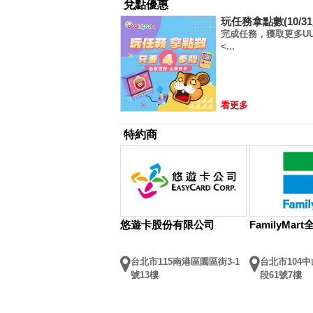
兌點優惠
玩任務拿點數(10/31起
完成任務，獲取更多UU
<...
看更多
特約商
悠遊卡股份有限公司
FamilyMa
台北市115南港區園區街3-1
台北市104
號13樓
段61號7樓