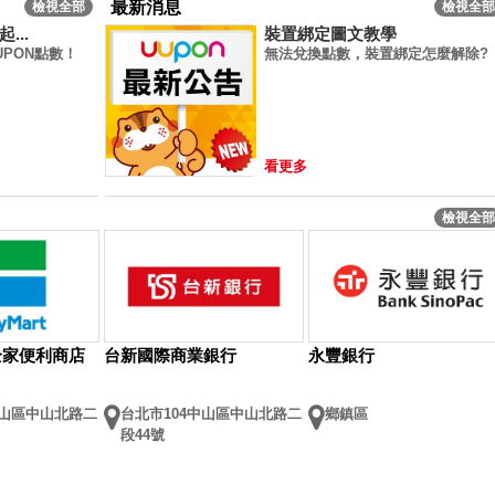
最新消息
檢視全部
檢視全部
...
裝置綁定圖文教學
PON點數！
無法兌換點數，裝置綁定怎麼解除?
看更多
檢視全部
rt全家便利商店
台新國際商業銀行
永豐銀行
中山區中山北路二
台北市104中山區中山北路二
鄉鎮區
段44號